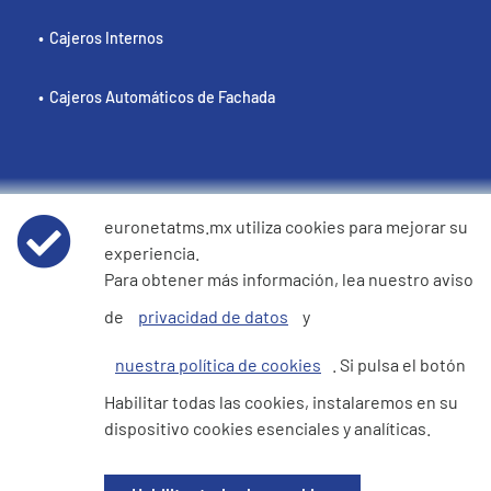
Cajeros Internos
Cajeros Automáticos de Fachada
Políticas
euronetatms.mx utiliza cookies para mejorar su
experiencia.
Términos y condiciones
Para obtener más información, lea nuestro aviso
de
privacidad de datos
y
Aviso de privacidad de datos
nuestra política de cookies
. Si pulsa el botón
Cookie Policy
Habilitar todas las cookies, instalaremos en su
dispositivo cookies esenciales y analíticas.
Sitio del inversor