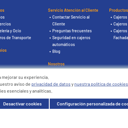
os
Servicio Atención al Cliente
Productos
cos
Contactar Servicio al
Cajeros
rcios
Cliente
Cajeros
lería y Ocio
Preguntas frecuentes
Cajeros
ros de Transporte
Seguridad en cajeros
Fachad
automáticos
pios
Blog
Nosotros
Contacto
 mejorar su experiencia.
nuestro aviso de
privacidad de datos
y
nuestra política de cookies
dos. Registrada en Mexico. Con RFC
es esenciales y analíticas.
S OFFICE TOREO, Blvd. Manuel Ávila
 Naucalpan de Juárez, México, MEXICO
Desactivar cookies
Configuración personalizada de co