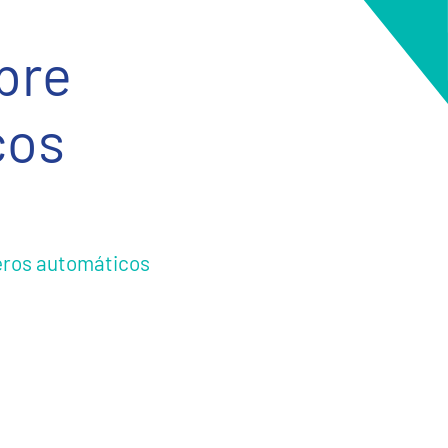
bre
cos
jeros automáticos