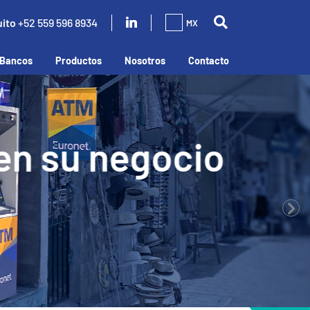
uito
+52 559 596 8934
MX
Bancos
Productos
Nosotros
Contacto