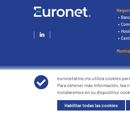
Negoci
Ban
Come
Hoste
Cent
Munici
euronetatms.mx utiliza cookies para
Para obtener más información, lea 
© 2026 Euronet Epay Mexico . Todos los derechos reserva
instalaremos en su dispositivo cooki
EEM160411LV3 . Domicilio fiscal: EURONET EPAY MEXICO,IO
Camacho 5. Col. Lomas de Sotelo, Piso 10, Torre B, 53390
Habilitar todas las cookies