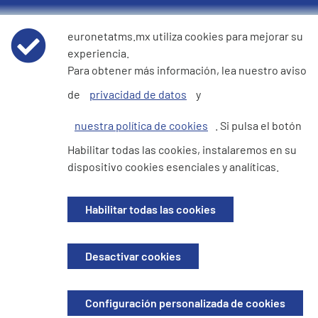
Políticas
euronetatms.mx utiliza cookies para mejorar su
experiencia.
Términos y condiciones
Para obtener más información, lea nuestro aviso
de
privacidad de datos
y
Aviso de privacidad de datos
nuestra política de cookies
. Si pulsa el botón
Cookie Policy
Habilitar todas las cookies, instalaremos en su
dispositivo cookies esenciales y analíticas.
Sitio del inversor
Habilitar todas las cookies
© 2026 Euronet Epay Mexico . Todos los derechos reservados. Registrada
Desactivar cookies
en Mexico. Con RFC EEM160411LV3 . Domicilio fiscal: EURONET EPAY
MEXICO,IOS OFFICE TOREO, Blvd. Manuel Ávila Camacho 5. Col. Lomas de
Sotelo, Piso 10, Torre B, 53390 Naucalpan de Juárez, México, MEXICO
Configuración personalizada de cookies