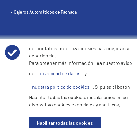
Cajeros Automáticos de Fachada
Políticas
euronetatms.mx utiliza cookies para mejorar su
experiencia.
Términos y condiciones
Para obtener más información, lea nuestro aviso
de
privacidad de datos
y
Aviso de privacidad de datos
nuestra política de cookies
. Si pulsa el botón
Cookie Policy
Habilitar todas las cookies, instalaremos en su
dispositivo cookies esenciales y analíticas.
Sitio del inversor
Habilitar todas las cookies