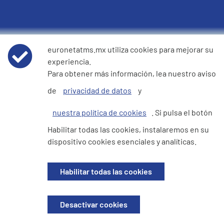
Políticas
euronetatms.mx utiliza cookies para mejorar su
experiencia.
Términos y condiciones
Para obtener más información, lea nuestro aviso
de
privacidad de datos
y
Aviso de privacidad de datos
nuestra política de cookies
. Si pulsa el botón
Cookie Policy
Habilitar todas las cookies, instalaremos en su
dispositivo cookies esenciales y analíticas.
Sitio del inversor
Habilitar todas las cookies
© 2026 Euronet Epay Mexico . Todos los derechos reservados. Registrada
Desactivar cookies
en Mexico. Con RFC EEM160411LV3 . Domicilio fiscal: EURONET EPAY
MEXICO,IOS OFFICE TOREO, Blvd. Manuel Ávila Camacho 5. Col. Lomas de