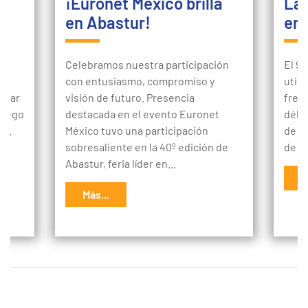
¡Euronet México brilla
La 
o
en Abastur!
en 
a
Celebramos nuestra participación
El 9
con entusiasmo, compromiso y
utili
aluar
visión de futuro. Presencia
frent
 luego
destacada en el evento Euronet
débit
uí…
México tuvo una participación
de c
sobresaliente en la 40º edición de
de M
Abastur, feria líder en…
M
Más...